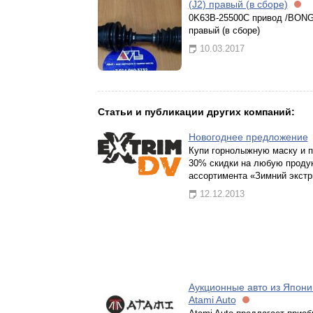
(J2) правый (в сборе)
0K63B-25500C привод /BONG
правый (в сборе)
10.03.2017
Статьи и публикации других компаний:
Новогоднее предложение
Купи горнолыжную маску и 
30% скидки на любую проду
ассортимента «Зимний экстр
12.12.2013
Аукционные авто из Япони
Atami Auto