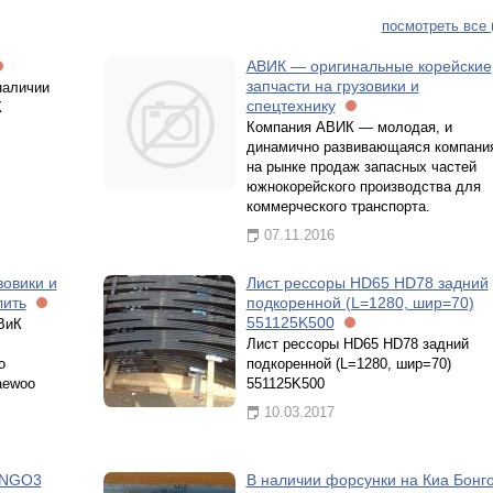
посмотреть все 
АВИК — оригинальные корейские
запчасти на грузовики и
наличии
спецтехнику
К
Компания АВИК — молодая, и
динамично развивающаяся компани
на рынке продаж запасных частей
южнокорейского производства для
коммерческого транспорта.
07.11.2016
зовики и
Лист рессоры HD65 HD78 задний
лить
подкоренной (L=1280, шир=70)
551125K500
ВиК
Лист рессоры HD65 HD78 задний
о
подкоренной (L=1280, шир=70)
aewoo
551125K500
10.03.2017
ONGO3
В наличии форсунки на Киа Бонг