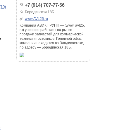
+7 (914) 707-77-56
(10)
Бородинская 18Б
www.AVL25.ru
Компания АВИК ГРУПП — (www. avl25.
ru) успешно работает на рынке
продажи запчастей для коммерческой
техники и грузовиков. Головной офис
я
компании находится во Владивостоке,
по адресу — Бородинская 18Б.
о