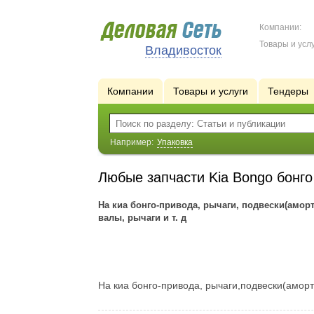
Компании:
Товары и услу
Владивосток
Компании
Товары и услуги
Тендеры
Например:
Упаковка
Любые запчасти Kia Bongo бонго 
На киа бонго-привода, рычаги, подвески(амор­т
валы, рычаги и т. д
На киа бонго-привода, рычаги,подвески(амор­т