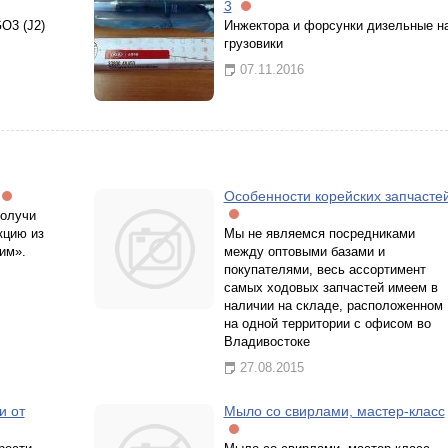
3
O3 (J2)
Инжектора и форсунки дизельные н
грузовики
07.11.2016
Особенности корейских запчасте
получи
кцию из
Мы не являемся посредниками
им».
между оптовыми базами и
покупателями, весь ассортимент
самых ходовых запчастей имеем в
наличии на складе, расположенном
на одной территории с офисом во
Владивостоке
27.08.2015
и от
Мыло со свирлами, мастер-класс