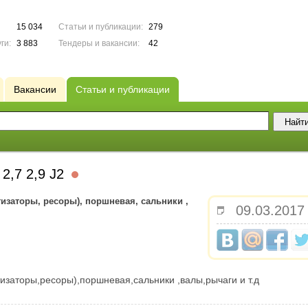
15 034
Статьи и публикации:
279
ги:
3 883
Тендеры и вакансии:
42
Вакансии
Статьи и публикации
2,7 2,9 J2
изаторы, ресоры), пор­шневая, сальники ,
09.03.2017
изаторы,ресоры),пор­шневая,сальники ,валы,рычаги и т.д