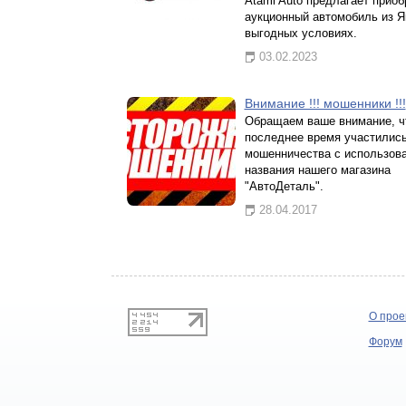
Atami Auto предлагает приоб
аукционный автомобиль из Я
выгодных условиях.
03.02.2023
Внимание !!! мошенники !!!
Обращаем ваше внимание, ч
последнее время участилис
мошенничества с использов
названия нашего магазина
"АвтоДеталь".
28.04.2017
О прое
Форум