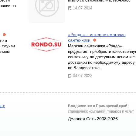
рести
Мыло со свирлами, мастер-класс
понии на
14.07.2014
«Рондо» – интернет-магазин
сантехники
то в
ь случаи
Магазин сантехники «Рондо»
анием
предлагает приобрести качественну
сантехнику по доступным ценам и с
доставкой по необходимому адресу
во Владивостоке.
04.07.2023
кте
Владивосток и Приморский край
справочник компаний, товаров и услуг
Деловая Сеть 2008-2026