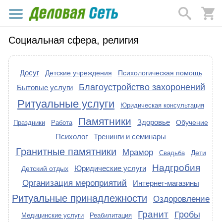
Социальная сфера, религия
Досуг
Детские учреждения
Психологическая помощь
Благоустройство захоронений
Бытовые услуги
Ритуальные услуги
Юридическая консультация
Памятники
Здоровье
Обучение
Праздники
Работа
Психолог
Тренинги и семинары
Гранитные памятники
Мрамор
Дети
Свадьба
Надгробия
Юридические услуги
Детский отдых
Организация мероприятий
Интернет-магазины
Ритуальные принадлежности
Оздоровление
Гранит
Гробы
Медицинские услуги
Реабилитация