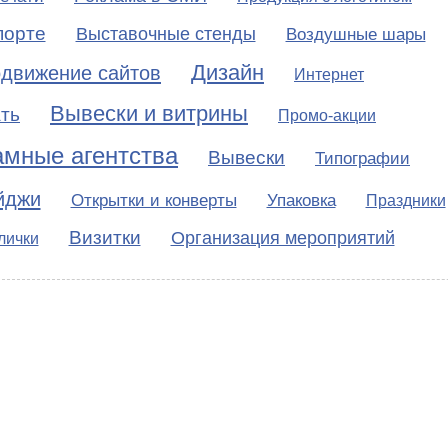
порте
Выставочные стенды
Воздушные шары
Дизайн
движение сайтов
Интернет
Вывески и витрины
ть
Промо-акции
амные агентства
Вывески
Типографии
йджи
Открытки и конверты
Упаковка
Праздники
Визитки
Организация мероприятий
лички