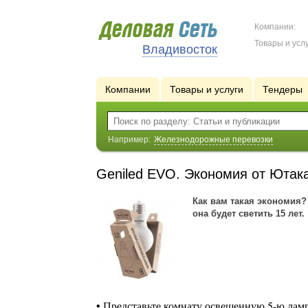
Компании:
Товары и услу
Владивосток
Компании
Товары и услуги
Тендеры
Например:
Железнодорожные перевозки
Geniled EVO. Экономия от Ютак
Как вам такая экономия?
она будет светить 15 лет.
• Представьте комнату освещенную 5-ю лам