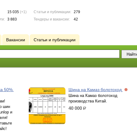
15 035
(+1)
Статьи и публикации:
279
ги:
3 883
Тендеры и вакансии:
42
Вакансии
Статьи и публикации
ка 50%.
Шина на Камаз болотоход
Шина на Камаз болотоход
ам!
производства Китай.
р шин
40 000
р.
unlop и
еля!
тавьте
айс!