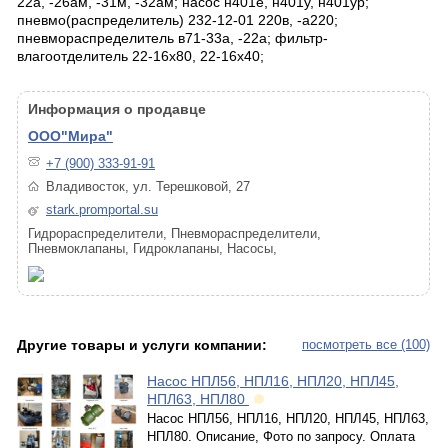
22а, -26ам, -31м, -32ам; насос н401е, н401у, н401ур;
пневмо(распределитель) 232-12-01 220в, -а220;
пневмораспределитель в71-33а, -22а; фильтр-
влагоотделитель 22-16х80, 22-16х40;
Информация о продавце
ООО"Мира"
+7 (900) 333-91-91
Владивосток, ул. Терешковой, 27
stark.promportal.su
Гидрораспределители, Пневмораспределители,
Пневмоклапаны, Гидроклапаны, Насосы,
Другие товары и услуги компании:
посмотреть все (100)
Насос НПЛ56, НПЛ16, НПЛ20, НПЛ45,
НПЛ63, НПЛ80
Насос НПЛ56, НПЛ16, НПЛ20, НПЛ45, НПЛ63,
НПЛ80. Описание, Фото по запросу. Оплата