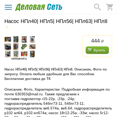
Насос НПл40| НПл5| НПл56| НПл63| НПл8
444
р.
Купить
Насос НПл40| НПл5| НПл56| НПл63| НПл8. Описание, Фото по
запросу. Оплата любым удобным для Вас способом.
Бесплатная доставка до ТК
Описание, Фото, Характеристки: Подробная информация по
почте 630353@mail.ru. Также предлагаем к
поставке:гидромотор г15-22р, -23р, -24р;
гидрораспределитель 54бпг73-11, 54бпг73-11;
гидрораспределитель ве6.574а, ве6.64; гидрораспределитель
р102 ал64, р102-ел574а; насос 18г12-25а, -33м; насос 5г12-