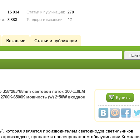
15 034
Статьи и публикации:
279
ги:
3 883
Тендеры и вакансии:
42
Вакансии
Статьи и публикации
 358*283*88mm световой поток 100-110LM
2700K-6500K мощность (w) 2*50W входное
Купить
", которая является производителем светодиодов светильников
 в производсве, продаже и послепродажном обслуживании.Компани