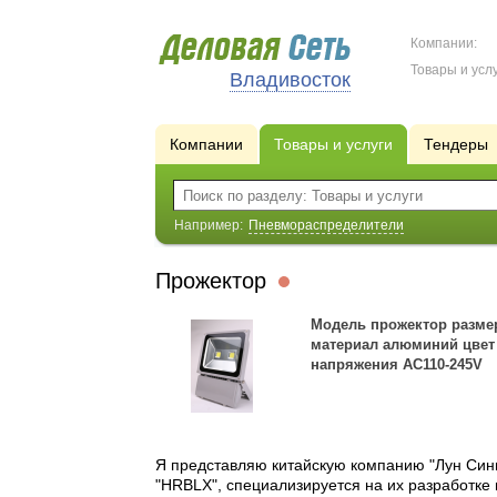
Компании:
Товары и услу
Владивосток
Компании
Товары и услуги
Тендеры
Например:
Пневмораспределители
Прожектор
Модель прожектор размер
материал алюминий цвет 
напряжения AC110-245V
Я представляю китайскую компанию "Лун Синь
"HRBLX", специализируется на их разработке