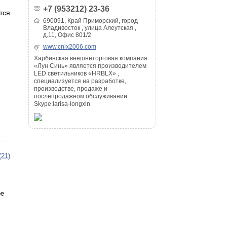
+7 (953212) 23-36
тся
690091, Край Приморский, город
Владивосток , улица Алеутская ,
д.11, Офис 801/2
www.cnlx2006.com
Харбинская внешнеторговая компания
«Лун Синь» является производителем
LED светильников «HRBLX» ,
специализуется на разработке,
производстве, продаже и
послепродажном обслуживании.
Skype:larisa-longxin
(21)
ое