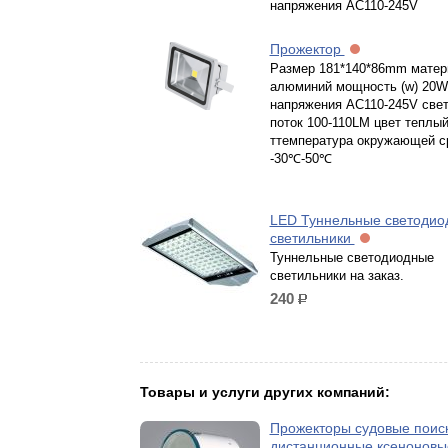
напряжения AC110-245V
Прожектор
Размер 181*140*86mm матер
алюминий мощность (w) 20W
напряжения AC110-245V све
поток 100-110LM цвет теплы
ттемпература окружающей с
-30℃-50℃
LED Туннельные светодио
светильники
Туннельные светодиодные
светильники на заказ.
240
р.
Товары и услуги других компаний:
Прожекторы судовые поис
дистанционные ксеноновы