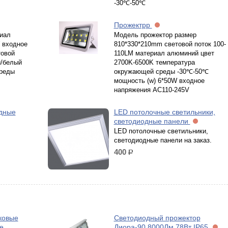
-30℃-50℃
Прожектрр
иал
Модель прожектор размер
 входное
810*330*210mm световой поток 100-
товой
110LM материал алюминий цвет
й/белый
2700K-6500K температура
реды
окружающей среды -30℃-50℃
мощность (w) 6*50W входное
напряжения AC110-245V
дные
LED потолочныe светильники,
светодиодные панели
LED потолочныe светильники,
светодиодные панели на заказ.
400
р.
ковые
Светодиодный прожектор
е
Диора-90 8000Лм 78Вт IP65