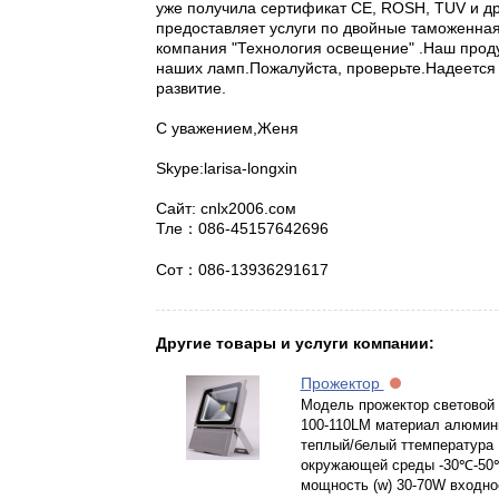
уже получила сертификат CE, ROSH, TUV и д
предоставляет услуги по двойные таможенная 
компания "Технология освещение" .Наш прод
наших ламп.Пожалуйста, проверьте.Надеется
развитие.
С уважением,
Женя
Skype:larisa-longxin
Сайт: cnlx2006.сом
Тле
086-45157642696
：
Сот
086-13936291617
：
Другие товары и услуги компании:
Прожектор
Модель прожектор световой 
100-110LM материал алюмин
теплый/белый ттемпература
окружающей среды -30℃-5
мощность (w) 30-70W входно