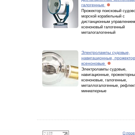
галогенные
Прожектор поисковый судов
морской корабельный с
дистанционным управление
ксеноновый галогенный
металогалогенный
Электролампы судовые,
навигационные, прожекто
ксеноновые
Электролампы судовые,
навигационные, прожекторны
ксеноновые, галогенные,
металлогалогенные, рефлек
миниатюрные
О прое