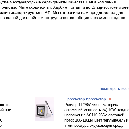
ругие международные сертификаты качества.Наша компания
очистка. Мы находятся в г. Харбин .Китай, и во Владивостоке имее
укция экспортируется в РФ .Мы отправили вам предложение для
 на вашей дальнейшем сотрудничестве, общие и взаимовыгодное
посмотреть все 
Прожектор прожектор
поток
Размер 114*85*75mm материал
ий цвет
алюминий мощность (w) 10W входн
напряжения AC110-265V световой
0℃
поток 100-110LM цвет теплый/белый
е
ттемпература окружающей среды