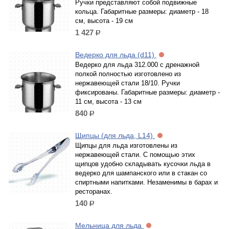
Ручки представляют собой подвижные
кольца. Габаритные размеры: диаметр - 18
см, высота - 19 см
1 427
р.
Ведерко для льда (d11)
Ведерко для льда 312.000 с дренажной
полкой полностью изготовлено из
нержавеющей стали 18/10. Ручки
фиксированы. Габаритные размеры: диаметр -
11 см, высота - 13 см
840
р.
Щипцы (для льда, L14)
Щипцы для льда изготовлены из
нержавеющей стали. С помощью этих
щипцов удобно складывать кусочки льда в
ведерко для шампанского или в стакан со
спиртными напитками. Незаменимы в барах и
ресторанах.
140
р.
Мельница для льда