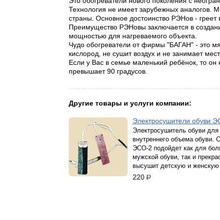
Это обогреватели нового поколения с неогр
Технология не имеет зарубежных аналогов. 
страны. Основное достоинство РЭНов - греет 
Преимущество РЭНовы заключается в создани
мощностью для нагреваемого объекта.
Чудо обогреватели от фирмы "БАГАН" - это мя
кислород, не сушит воздух и не занимает мес
Если у Вас в семье маленький ребёнок, то он
превышает 90 градусов.
Другие товары и услуги компании:
Электросушители обуви 
Электросушитель обуви для
внутреннего объема обуви. 
ЭСО-2 подойдет как для бо
мужской обуви, так и прекра
высушит детскую и женскую 
220
р.