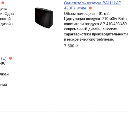
Очиститель воздуха BALLU AP
420F7 white
щена
и. Одна
Объем помещения: 91 м3
ностей –
Циркуляция воздуха: 210 м3/ч Ballu 
 дизайн,
очистители воздуха AP 410/420/430 
современный дизайн, высокие
характеристики производительности
и низкое энергопотребление.
7 500
р.
 (E)
ИЕ/
люзи,
нный