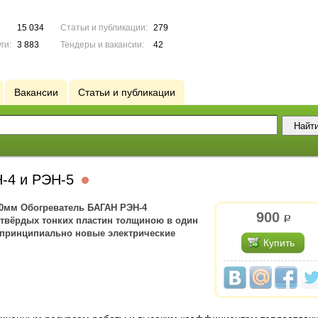
15 034
Статьи и публикации:
279
ги:
3 883
Тендеры и вакансии:
42
Вакансии
Статьи и публикации
Н-4 и РЭН-5
00мм Обогреватель БАГАН РЭН-4
900
р.
 твёрдых тонких пластин толщиною в один
 принципиально новые электрические
Купить