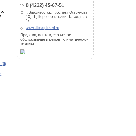
.
8 (4232) 45-67-51
е.
г. Владивосток, проспект Острякова,
й
13, ТЦ Первореченский, 1этаж, пав.
1x
www.klimatplus.vl.ru
Продажа, монтаж, сервисное
е
обслуживание и ремонт климатической
техники.
 (6)
-