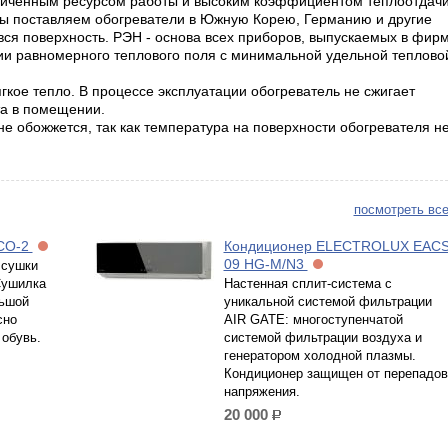
аниченным ресурсом работы и высоким коэффициентом теплоотдачи
Мы поставляем обогреватели в Южную Корею, Германию и другие
вся поверхность. РЭН - основа всех приборов, выпускаемых в фирм
и равномерного теплового поля с минимальной удельной теплово
гкое тепло. В процессе эксплуатации обогреватель не сжигает
та в помещении.
 не обожжется, так как температура на поверхности обогревателя н
посмотреть все
ЭСО-2
Кондиционер ELECTROLUX EACS
09 HG-M/N3
 сушки
Сушилка
Настенная сплит-система c
льшой
уникальной системой фильтрации
сно
AIR GATE: многоступенчатой
обувь.
системой фильтрации воздуха и
генератором холодной плазмы.
Кондиционер защищен от перепадов
напряжения.
20 000
р.