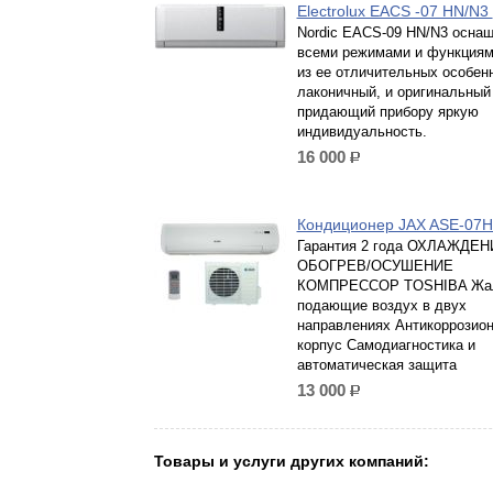
Electrolux EACS -07 HN/N3
Nordic EACS-09 HN/N3 осна
всеми режимами и функциям
из ее отличительных особен
лаконичный, и оригинальный
придающий прибору яркую
индивидуальность.
16 000
р.
Кондиционер JAX ASE-07H
Гарантия 2 года ОХЛАЖДЕН
ОБОГРЕВ/ОСУШЕНИЕ
КОМПРЕССОР TOSHIBA Жа
подающие воздух в двух
направлениях Антикоррозио
корпус Самодиагностика и
автоматическая защита
13 000
р.
Товары и услуги других компаний: