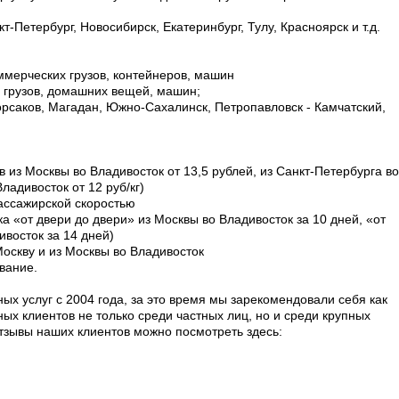
т-Петербург, Новосибирск, Екатеринбург, Тулу, Красноярск и т.д.
мерческих грузов, контейнеров, машин
 грузов, домашних вещей, машин;
орсаков, Магадан, Южно-Сахалинск, Петропавловск - Камчатский,
в из Москвы во Владивосток от 13,5 рублей, из Санкт-Петербурга во
ладивосток от 12 руб/кг)
ассажирской скоростью
а «от двери до двери» из Москвы во Владивосток за 10 дней, «от
ивосток за 14 дней)
Москву и из Москвы во Владивосток
вание.
х услуг с 2004 года, за это время мы зарекомендовали себя как
х клиентов не только среди частных лиц, но и среди крупных
отзывы наших клиентов можно посмотреть здесь: