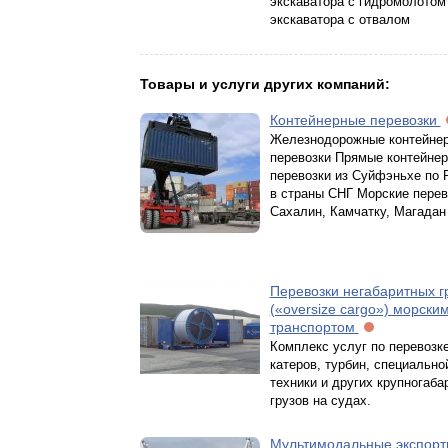
экскаватора с гидромолотом
экскаватора с отвалом
Товары и услуги других компаний:
Контейнерные перевозки
Железнодорожные контейне
перевозки Прямые контейне
перевозки из Суйфэньхе по 
в страны СНГ Морские перев
Сахалин, Камчатку, Магадан
Перевозки негабаритных г
(«oversize cargo») морски
транспортом
Комплекс услуг по перевозке
катеров, турбин, специально
техники и других крупногаба
грузов на судах.
Мультимодальные экспорт