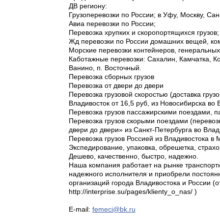
ДВ региону:
Грузоперевозки по России; в Уфу, Москву, Санк
Авиа перевозки по России;
Перевозка хрупких и скоропортящихся грузов;
Жд перевозки по России домашних вещей, ком
Морские перевозки контейнеров, генеральных
Каботажные перевозки: Сахалин, Камчатка, К
Ванино, п. Восточный.
Перевозка сборных грузов
Перевозка от двери до двери
Перевозка грузовой скоростью (доставка грузо
Владивосток от 16,5 руб, из Новосибирска во В
Перевозка грузов пассажирскими поездами, п
Перевозка грузов скорыми поездами (перевозк
двери до двери» из Санкт-Петербурга во Влад
Перевозка грузов Россией из Владивостока в 
Экспедирование, упаковка, обрешетка, страхо
Дешево, качественно, быстро, надежно.
Наша компания работает на рынке транспортны
надежного исполнителя и приобрели постоянны
организаций города Владивостока и России (
http://interprise.su/pages/klienty_o_nas/ )
E-mail:
femeci@bk.ru