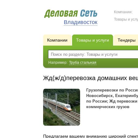
Компании:
Товары и услу
Владивосток
Компании
Товары и услуги
Тендеры
Например:
Труба стальная
Жд(ж/д)перевозка домашних в
Грузоперевозки по России
Новосибирск, Екатеринбур
по России; Жд перевозки
коммерческих грузов
Предлагаем вашему вниманию широкий спектр 