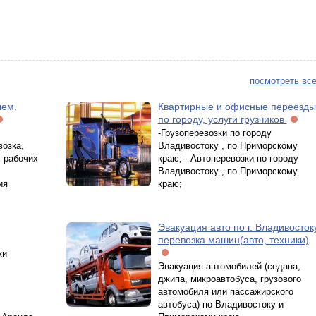
посмотреть все
лем,
Квартирные и офисные переезды
по городу, услуги грузчиков
-Грузоперевозки по городу
возка,
Владивостоку , по Приморскому
, рабочих
краю; - Автоперевозки по городу
Владивостоку , по Приморскому
ия
краю;
Эвакуация авто по г. Владивостоку
перевозка машин(авто, техники)
ки
Эвакуация автомобилей (седана,
джипа, микроавтобуса, грузового
автомобиля или пассажирского
автобуса) по Владивостоку и