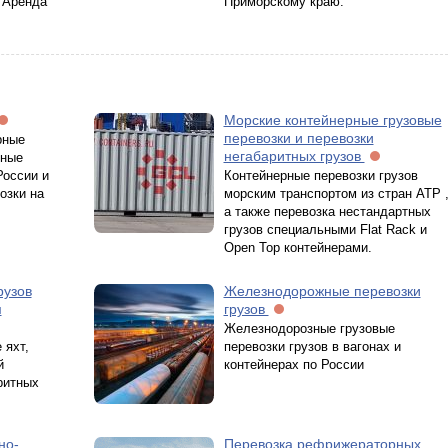
 Аренда
Приморскому краю.
Морские контейнерные грузовые
перевозки и перевозки
рные
негабаритных грузов
рные
России и
Контейнерные перевозки грузов
озки на
морским транспортом из стран АТР 
а также перевозка нестандартных
грузов специальными Flat Rack и
Open Top контейнерами.
рузов
Железнодорожные перевозки
м
грузов
Железнодорозные грузовые
 яхт,
перевозки грузов в вагонах и
й
контейнерах по России
ритных
но-
Перевозка рефрижераторных